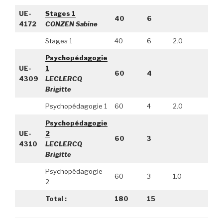
UE-
Stages 1
40
6
4172
CONZEN Sabine
Stages 1
40
6
2.0
Psychopédagogie
UE-
1
60
4
4309
LECLERCQ
Brigitte
Psychopédagogie 1
60
4
2.0
Psychopédagogie
UE-
2
60
3
4310
LECLERCQ
Brigitte
Psychopédagogie
60
3
1.0
2
Total :
180
15