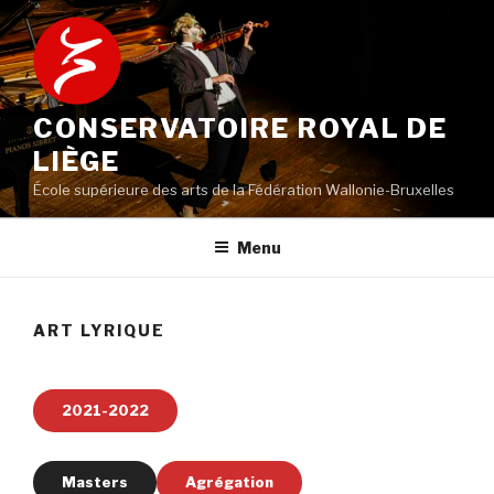
Aller
au
contenu
principal
CONSERVATOIRE ROYAL DE
LIÈGE
École supérieure des arts de la Fédération Wallonie-Bruxelles
Menu
ART LYRIQUE
2021-2022
Masters
Agrégation