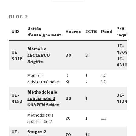
BLOC 2
Unités
Pré-
UID
Heures
ECTS
Pond
d’enseignement
requis
UE-
Mémoire
UE-
4309,
LECLERCQ
30
3
3016
UE-
Brigitte
4310
Mémoire
0
1
1.0
Suivi du mémoire
30
2
1.0
Méthodologie
UE-
UE-
spécialisée 2
20
1
4153
4134
CONZEN Sabine
Méthodologie
20
1
1.0
spécialisée 2
UE-
Stages 2
70
11