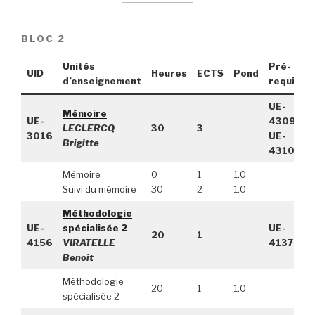
BLOC 2
Unités
Pré-
UID
Heures
ECTS
Pond
d’enseignement
requis
r
UE-
Mémoire
UE-
4309,
LECLERCQ
30
3
3016
UE-
Brigitte
4310
Mémoire
0
1
1.0
Suivi du mémoire
30
2
1.0
Méthodologie
UE-
spécialisée 2
UE-
20
1
4156
VIRATELLE
4137
Benoît
Méthodologie
20
1
1.0
spécialisée 2