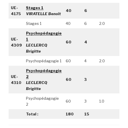
UE-
Stages 1
40
6
4175
VIRATELLE Benoît
Stages 1
40
6
2.0
Psychopédagogie
UE-
1
60
4
4309
LECLERCQ
Brigitte
Psychopédagogie 1
60
4
2.0
Psychopédagogie
UE-
2
60
3
4310
LECLERCQ
Brigitte
Psychopédagogie
60
3
1.0
2
Total :
180
15