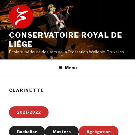
Aller
au
contenu
principal
CONSERVATOIRE ROYAL DE
LIÈGE
École supérieure des arts de la Fédération Wallonie-Bruxelles
Menu
CLARINETTE
2021-2022
Bachelier
Masters
Agrégation