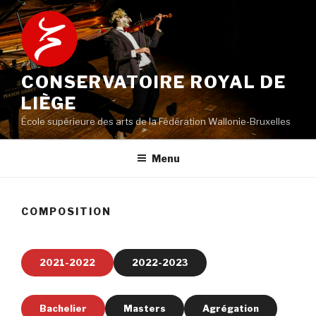
Aller
au
contenu
principal
CONSERVATOIRE ROYAL DE
LIÈGE
École supérieure des arts de la Fédération Wallonie-Bruxelles
Menu
COMPOSITION
2021-2022
2022-2023
Bachelier
Masters
Agrégation