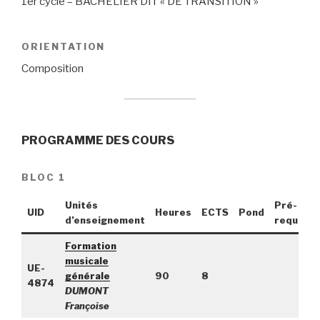
1er cycle – BACHELIER DIT « DE TRANSITION »
ORIENTATION
Composition
PROGRAMME DES COURS
BLOC 1
Unités
Pré-
UID
Heures
ECTS
Pond
d’enseignement
requis
Formation
musicale
UE-
générale
90
8
4874
DUMONT
Françoise