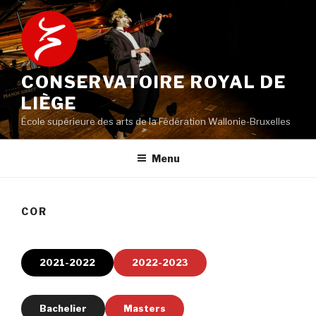
Aller
au
contenu
principal
CONSERVATOIRE ROYAL DE
LIÈGE
École supérieure des arts de la Fédération Wallonie-Bruxelles
Menu
COR
2021-2022
2022-2023
Bachelier
Masters