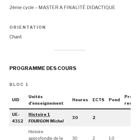
2ème cycle – MASTER A FINALITÉ DIDACTIQUE
ORIENTATION
Chant
PROGRAMME DES COURS
BLOC 1
Unités
Pré-
UID
Heures
ECTS
Pond
d’enseignement
requis
UE-
Histoire 1
30
2
4312
FOURGON Michel
Histoire
approfondie de la
30
2
1.0