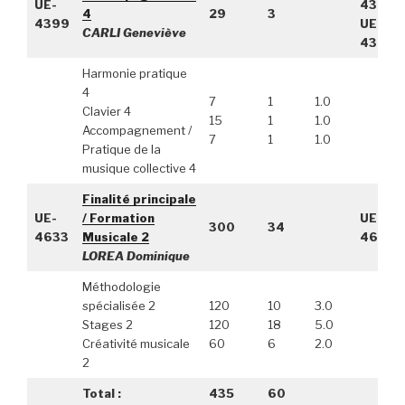
UE-
4384,
4
29
3
4399
UE-
CARLI Geneviève
4385
Harmonie pratique
4
7
1
1.0
Clavier 4
15
1
1.0
Accompagnement /
7
1
1.0
Pratique de la
musique collective 4
Finalité principale
UE-
/ Formation
UE-
300
34
4633
Musicale 2
4632
LOREA Dominique
Méthodologie
spécialisée 2
120
10
3.0
Stages 2
120
18
5.0
Créativité musicale
60
6
2.0
2
Total :
435
60