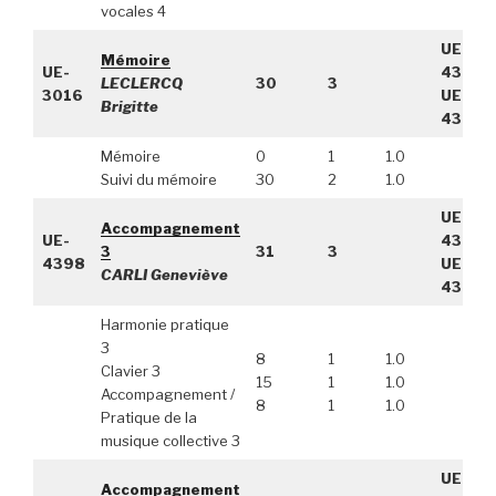
vocales 4
UE-
Mémoire
UE-
4309,
LECLERCQ
30
3
3016
UE-
Brigitte
4310
Mémoire
0
1
1.0
Suivi du mémoire
30
2
1.0
UE-
Accompagnement
UE-
4385,
3
31
3
4398
UE-
CARLI Geneviève
4384
Harmonie pratique
3
8
1
1.0
Clavier 3
15
1
1.0
Accompagnement /
8
1
1.0
Pratique de la
musique collective 3
UE-
Accompagnement