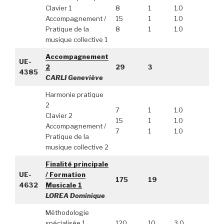
Clavier 1
8
1
1.0
Accompagnement /
15
1
1.0
Pratique de la
8
1
1.0
musique collective 1
Accompagnement
UE-
2
29
3
4385
CARLI Geneviève
Harmonie pratique
2
7
1
1.0
Clavier 2
15
1
1.0
Accompagnement /
7
1
1.0
Pratique de la
musique collective 2
Finalité principale
UE-
/ Formation
175
19
4632
Musicale 1
LOREA Dominique
Méthodologie
spécialisée 1
120
10
3.0