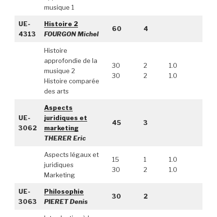
musique 1
UE-
Histoire 2
60
4
4313
FOURGON Michel
Histoire
approfondie de la
30
2
1.0
musique 2
30
2
1.0
Histoire comparée
des arts
Aspects
UE-
juridiques et
45
3
3062
marketing
THERER Eric
Aspects légaux et
15
1
1.0
juridiques
30
2
1.0
Marketing
UE-
Philosophie
30
2
3063
PIERET Denis