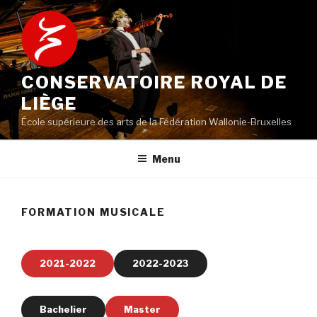
Aller
au
contenu
principal
CONSERVATOIRE ROYAL DE
LIÈGE
École supérieure des arts de la Fédération Wallonie-Bruxelles
Menu
FORMATION MUSICALE
2021-2022
2022-2023
Bachelier
Master