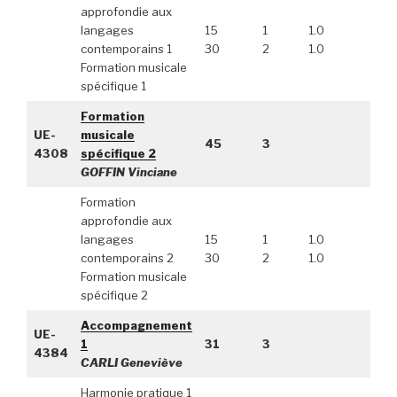
approfondie aux
langages
15
1
1.0
contemporains 1
30
2
1.0
Formation musicale
spécifique 1
Formation
UE-
musicale
45
3
4308
spécifique 2
GOFFIN Vinciane
Formation
approfondie aux
langages
15
1
1.0
contemporains 2
30
2
1.0
Formation musicale
spécifique 2
Accompagnement
UE-
1
31
3
4384
CARLI Geneviève
Harmonie pratique 1