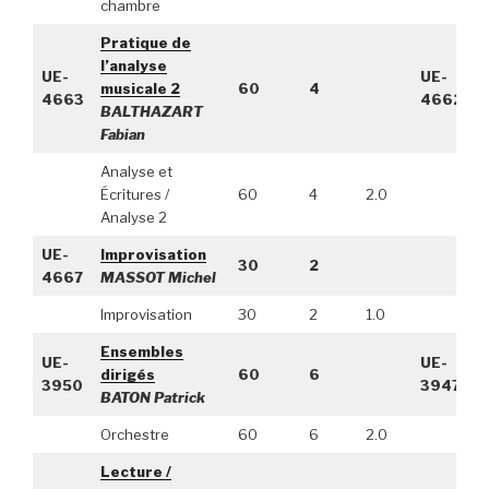
chambre
Pratique de
l’analyse
UE-
UE-
musicale 2
60
4
4663
4662
BALTHAZART
Fabian
Analyse et
Écritures /
60
4
2.0
Analyse 2
UE-
Improvisation
30
2
4667
MASSOT Michel
Improvisation
30
2
1.0
Ensembles
UE-
UE-
dirigés
60
6
3950
3947
BATON Patrick
Orchestre
60
6
2.0
Lecture /