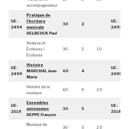
accompagnateur
Pratique de
UE-
l’écriture
UE-
30
2
2494
musicale
2493
DELBEUCK Paul
Analyse et
Écritures /
30
2
1.0
Écritures
Histoire
UE-
UE-
MARCHAL Jean-
60
4
2499
2498
Marie
Histoire de la
60
4
2.0
musique
Ensembles
UE-
UE-
autonomes
30
5
2519
2518
DEPPE François
Musique de
30
5
2.0