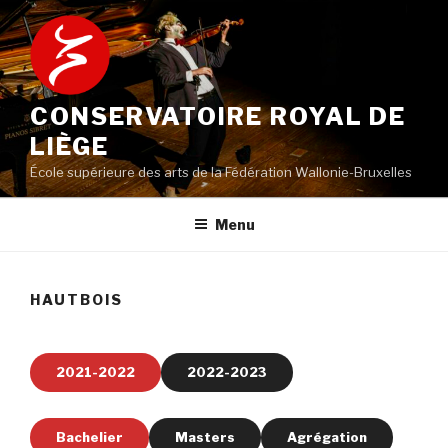
Aller
au
contenu
principal
CONSERVATOIRE ROYAL DE
LIÈGE
École supérieure des arts de la Fédération Wallonie-Bruxelles
Menu
HAUTBOIS
2021-2022
2022-2023
Bachelier
Masters
Agrégation