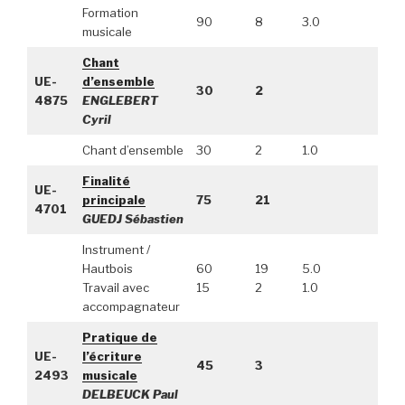
Formation
90
8
3.0
musicale
Chant
UE-
d’ensemble
30
2
4875
ENGLEBERT
Cyril
Chant d’ensemble
30
2
1.0
Finalité
UE-
principale
75
21
4701
GUEDJ Sébastien
Instrument /
Hautbois
60
19
5.0
Travail avec
15
2
1.0
accompagnateur
Pratique de
UE-
l’écriture
45
3
2493
musicale
DELBEUCK Paul