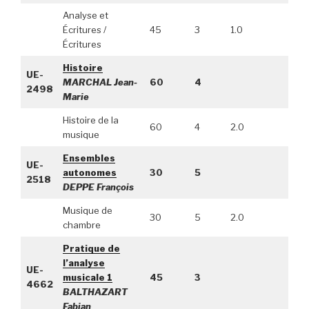
Analyse et
Écritures /
45
3
1.0
Écritures
Histoire
UE-
MARCHAL Jean-
60
4
2498
Marie
Histoire de la
60
4
2.0
musique
Ensembles
UE-
autonomes
30
5
2518
DEPPE François
Musique de
30
5
2.0
chambre
Pratique de
l’analyse
UE-
musicale 1
45
3
4662
BALTHAZART
Fabian