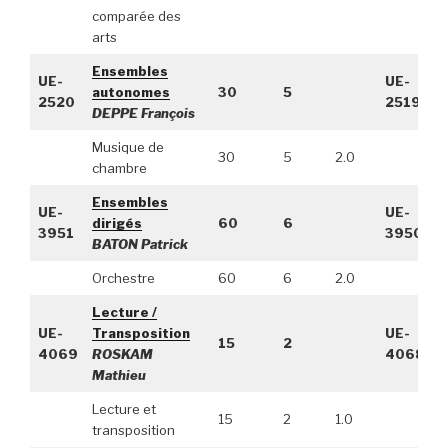
comparée des
arts
Ensembles
UE-
UE-
autonomes
30
5
2520
2519
DEPPE François
Musique de
30
5
2.0
chambre
Ensembles
UE-
UE-
dirigés
60
6
3951
3950
BATON Patrick
Orchestre
60
6
2.0
Lecture /
UE-
Transposition
UE-
15
2
4069
ROSKAM
4068
Mathieu
Lecture et
15
2
1.0
transposition