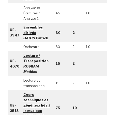
Analyse et
Écritures /
45
3
1.0
Analyse 1
Ensembles
UE-
dirigés
30
2
3947
BATON Patrick
Orchestre
30
2
1.0
Lecture /
UE-
Transposition
15
2
4070
ROSKAM
Mathieu
Lecture et
15
2
1.0
transposition
Cours
techniques et
UE-
généraux liés à
75
10
2513
la musique