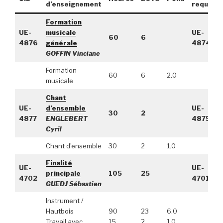
d’enseignement
requis
Formation
UE-
musicale
UE-
60
6
4876
générale
4874
GOFFIN Vinciane
Formation
60
6
2.0
musicale
Chant
UE-
d’ensemble
UE-
30
2
4877
ENGLEBERT
4875
Cyril
Chant d’ensemble
30
2
1.0
Finalité
UE-
UE-
principale
105
25
4702
4701
GUEDJ Sébastien
Instrument /
Hautbois
90
23
6.0
Travail avec
15
2
1.0