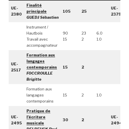
Finalité
UE-
UE-
principale
105
25
2380
2379
GUEDJ Sébastien
Instrument /
Hautbois
90
23
6.0
Travail avec
15
2
1.0
accompagnateur
Formation aux
langages
UE-
contemporains
15
2
2517
FOCCROULLE
Brigitte
Formation aux
langages
15
2
1.0
contemporains
Pratique de
UE-
l’écriture
UE-
30
2
2495
musicale
2494