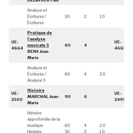
DELBEUCK Paul
Analyse et
Écritures /
30
2
1.0
Écritures
Pratique de
l’analyse
UE-
UE-
musicale 3
60
4
4664
4663
RENS Jean-
Marie
Analyse et
Écritures /
60
4
2.0
Analyse 3
Histoire
UE-
UE-
MARCHAL Jean-
90
6
2500
2499
Marie
Histoire
approfondie de la
musique
60
4
2.0
Histoire
30
2
1.0