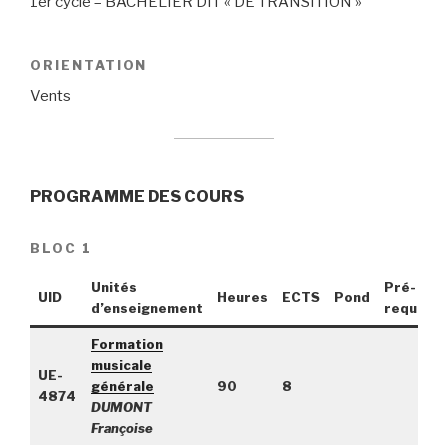
1er cycle – BACHELIER DIT « DE TRANSITION »
ORIENTATION
Vents
PROGRAMME DES COURS
BLOC 1
Unités
Pré-
UID
Heures
ECTS
Pond
d’enseignement
requis
Formation
musicale
UE-
générale
90
8
4874
DUMONT
Françoise