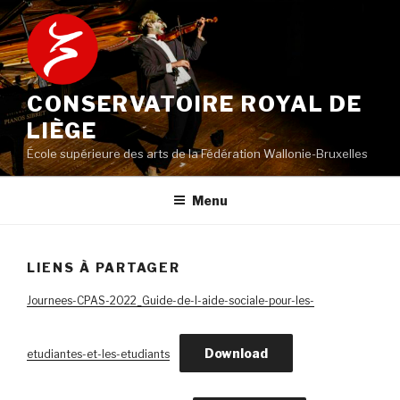
Aller
au
contenu
principal
CONSERVATOIRE ROYAL DE
LIÈGE
École supérieure des arts de la Fédération Wallonie-Bruxelles
Menu
LIENS À PARTAGER
Journees-CPAS-2022_Guide-de-l-aide-sociale-pour-les-
Download
etudiantes-et-les-etudiants