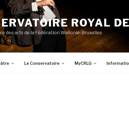
ERVATOIRE ROYAL DE
re des arts de la Fédération Wallonie-Bruxelles
âtre
Le Conservatoire
MyCRLG
Informatio