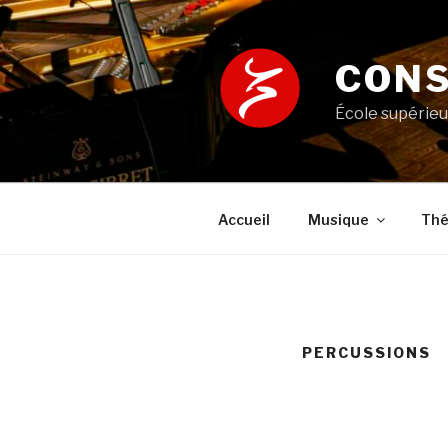
Aller
au
contenu
CONS
principal
École supérieu
Accueil
Musique
Thé
PERCUSSIONS