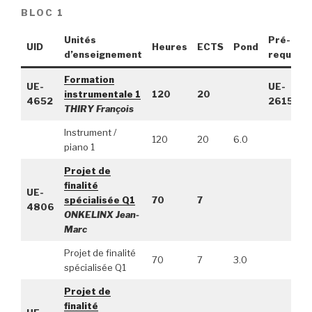
BLOC 1
Unités
Pré-
UID
Heures
ECTS
Pond
d’enseignement
requis
Formation
UE-
UE-
instrumentale 1
120
20
4652
2615
THIRY François
Instrument /
120
20
6.0
piano 1
Projet de
finalité
UE-
spécialisée Q1
70
7
4806
ONKELINX Jean-
Marc
Projet de finalité
70
7
3.0
spécialisée Q1
Projet de
finalité