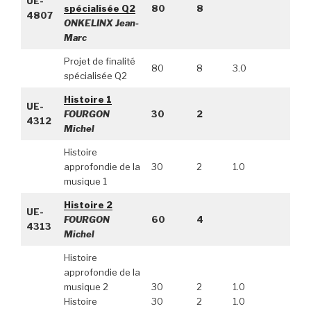
UE-
spécialisée Q2
80
8
4807
ONKELINX Jean-
Marc
Projet de finalité
80
8
3.0
spécialisée Q2
Histoire 1
UE-
FOURGON
30
2
4312
Michel
Histoire
approfondie de la
30
2
1.0
musique 1
Histoire 2
UE-
FOURGON
60
4
4313
Michel
Histoire
approfondie de la
musique 2
30
2
1.0
Histoire
30
2
1.0