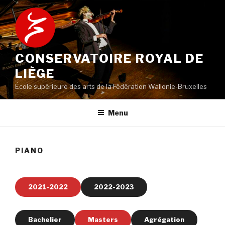
Aller
au
contenu
principal
CONSERVATOIRE ROYAL DE
LIÈGE
École supérieure des arts de la Fédération Wallonie-Bruxelles
Menu
PIANO
2021-2022
2022-2023
Bachelier
Masters
Agrégation