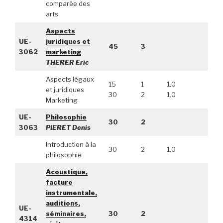
comparée des
arts
Aspects
UE-
juridiques et
45
3
3062
marketing
THERER Eric
Aspects légaux
15
1
1.0
et juridiques
30
2
1.0
Marketing
UE-
Philosophie
30
2
3063
PIERET Denis
Introduction à la
30
2
1.0
philosophie
Acoustique,
facture
instrumentale,
auditions,
UE-
séminaires,
30
2
4314