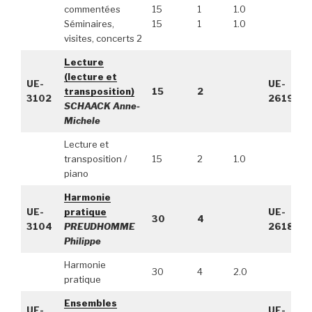
commentées
15
1
1.0
Séminaires,
15
1
1.0
visites, concerts 2
Lecture
(lecture et
UE-
UE-
transposition)
15
2
3102
2619
SCHAACK Anne-
Michele
Lecture et
transposition /
15
2
1.0
piano
Harmonie
UE-
pratique
UE-
30
4
3104
PREUDHOMME
2618
Philippe
Harmonie
30
4
2.0
pratique
Ensembles
UE-
UE-