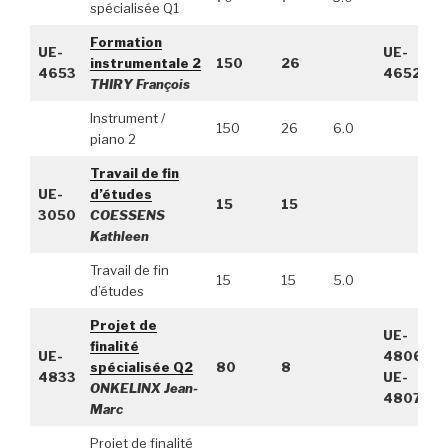
spécialisée Q1
Formation
UE-
UE-
instrumentale 2
150
26
4653
4652
THIRY François
Instrument /
150
26
6.0
piano 2
Travail de fin
UE-
d’études
15
15
3050
COESSENS
Kathleen
Travail de fin
15
15
5.0
d’études
Projet de
UE-
finalité
UE-
4806,
spécialisée Q2
80
8
4833
UE-
ONKELINX Jean-
4807
Marc
Projet de finalité