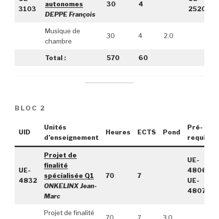
autonomes
30
4
3103
2520
DEPPE François
Musique de
30
4
2.0
chambre
Total :
570
60
BLOC 2
Unités
Pré-
UID
Heures
ECTS
Pond
d’enseignement
requis
Projet de
UE-
finalité
UE-
4806,
spécialisée Q1
70
7
4832
UE-
ONKELINX Jean-
4807
Marc
Projet de finalité
70
7
3.0