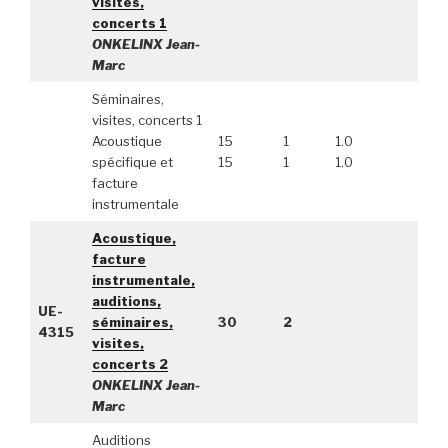
visites,
concerts 1
ONKELINX Jean-
Marc
Séminaires,
visites, concerts 1
Acoustique
15
1
1.0
spécifique et
15
1
1.0
facture
instrumentale
Acoustique,
facture
instrumentale,
auditions,
UE-
séminaires,
30
2
4315
visites,
concerts 2
ONKELINX Jean-
Marc
Auditions