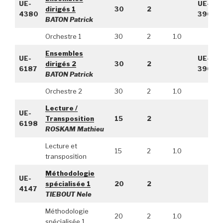
UE-
UE-
dirigés 1
30
2
4380
3966
BATON Patrick
Orchestre 1
30
2
1.0
Ensembles
UE-
UE-
dirigés 2
30
2
6187
3966
BATON Patrick
Orchestre 2
30
2
1.0
Lecture /
UE-
Transposition
15
2
6198
ROSKAM Mathieu
Lecture et
15
2
1.0
transposition
Méthodologie
UE-
spécialisée 1
20
2
4147
TIEBOUT Nele
Méthodologie
20
2
1.0
spécialisée 1