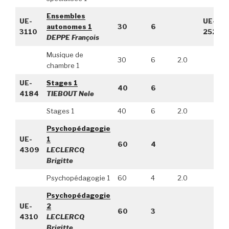
Ensembles
UE-
UE-
autonomes 1
30
6
3110
2520
DEPPE François
Musique de
30
6
2.0
chambre 1
UE-
Stages 1
40
6
4184
TIEBOUT Nele
Stages 1
40
6
2.0
Psychopédagogie
UE-
1
60
4
4309
LECLERCQ
Brigitte
Psychopédagogie 1
60
4
2.0
Psychopédagogie
UE-
2
60
3
4310
LECLERCQ
Brigitte