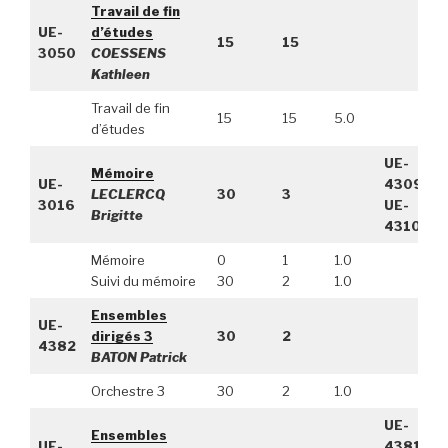
Travail de fin
UE-
d’études
15
15
3050
COESSENS
Kathleen
Travail de fin
15
15
5.0
d’études
UE-
Mémoire
UE-
4309,
LECLERCQ
30
3
3016
UE-
Brigitte
4310
Mémoire
0
1
1.0
Suivi du mémoire
30
2
1.0
Ensembles
UE-
dirigés 3
30
2
4382
BATON Patrick
Orchestre 3
30
2
1.0
UE-
Ensembles
UE-
4381,