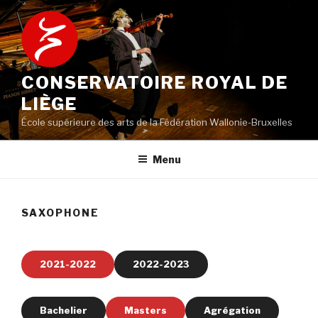
Aller
au
contenu
principal
CONSERVATOIRE ROYAL DE
LIÈGE
École supérieure des arts de la Fédération Wallonie-Bruxelles
Menu
SAXOPHONE
2021-2022
2022-2023
Bachelier
Masters
Agrégation