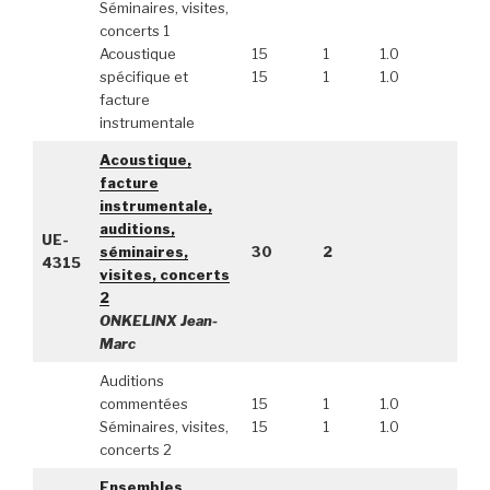
Séminaires, visites,
concerts 1
Acoustique
15
1
1.0
spécifique et
15
1
1.0
facture
instrumentale
Acoustique,
facture
instrumentale,
auditions,
UE-
séminaires,
30
2
4315
visites, concerts
2
ONKELINX Jean-
Marc
Auditions
commentées
15
1
1.0
Séminaires, visites,
15
1
1.0
concerts 2
Ensembles