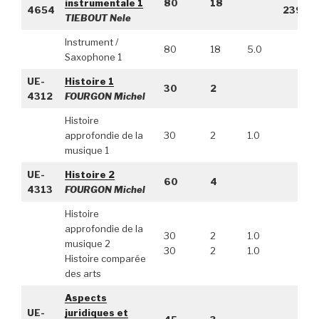
instrumentale 1
80
18
4654
2392
TIEBOUT Nele
Instrument /
80
18
5.0
Saxophone 1
UE-
Histoire 1
30
2
4312
FOURGON Michel
Histoire
approfondie de la
30
2
1.0
musique 1
UE-
Histoire 2
60
4
4313
FOURGON Michel
Histoire
approfondie de la
30
2
1.0
musique 2
30
2
1.0
Histoire comparée
des arts
Aspects
UE-
juridiques et