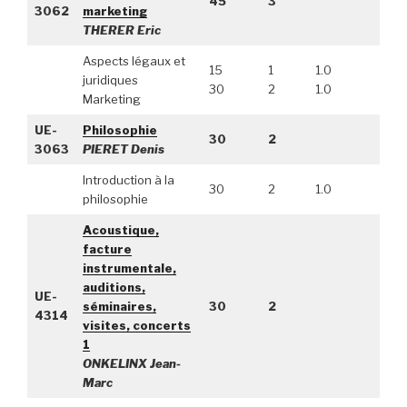
45
3
3062
marketing
THERER Eric
Aspects légaux et
15
1
1.0
juridiques
30
2
1.0
Marketing
UE-
Philosophie
30
2
3063
PIERET Denis
Introduction à la
30
2
1.0
philosophie
Acoustique,
facture
instrumentale,
auditions,
UE-
séminaires,
30
2
4314
visites, concerts
1
ONKELINX Jean-
Marc