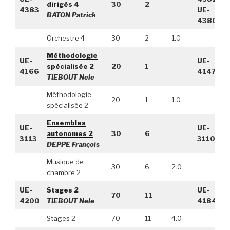
dirigés 4
30
2
4383
UE-
BATON Patrick
4380
Orchestre 4
30
2
1.0
Méthodologie
UE-
UE-
spécialisée 2
20
1
4166
4147
TIEBOUT Nele
Méthodologie
20
1
1.0
spécialisée 2
Ensembles
UE-
UE-
autonomes 2
30
6
3113
3110
DEPPE François
Musique de
30
6
2.0
chambre 2
UE-
Stages 2
UE-
70
11
4200
TIEBOUT Nele
4184
Stages 2
70
11
4.0