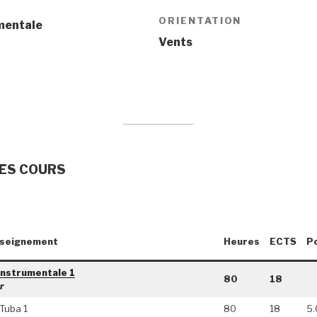
ORIENTATION
mentale
Vents
ES COURS
nseignement
Heures
ECTS
P
instrumentale 1
80
18
r
 Tuba 1
80
18
5.