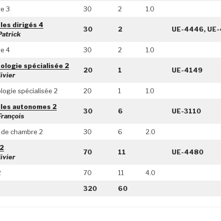
e 3
30
2
1.0
es dirigés 4
30
2
UE-4446, UE
atrick
e 4
30
2
1.0
logie spécialisée 2
20
1
UE-4149
ivier
ogie spécialisée 2
20
1
1.0
les autonomes 2
30
6
UE-3110
rançois
 de chambre 2
30
6
2.0
2
70
11
UE-4480
ivier
2
70
11
4.0
320
60