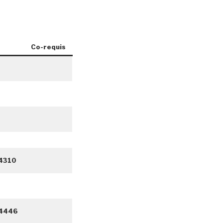
Co-requis
4310
-4446