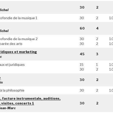
30
2
ichel
rofondie de la musique 1
30
2
1.
60
4
ichel
rofondie de la musique 2
30
2
1.
parée des arts
30
2
1.
ridiques et marketing
45
3
c
ux et juridiques
15
1
1.
30
2
1.
e
30
2
is
à la philosophie
30
2
1.
 facture instrumentale, auditions,
 visites, concerts 1
30
2
ean-Marc