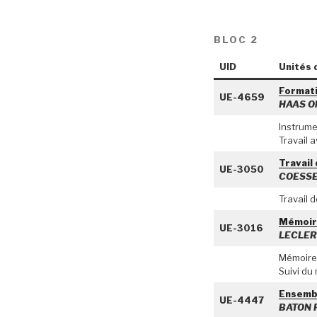
BLOC 2
UID
Unités 
Formati
UE-4659
HAAS Ol
Instrume
Travail
Travail 
UE-3050
COESSE
Travail d
Mémoir
UE-3016
LECLERC
Mémoire
Suivi du
Ensembl
UE-4447
BATON P