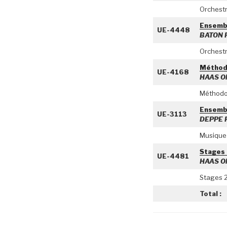
Orchestr
Ensembl
UE-4448
BATON P
Orchestr
Méthodo
UE-4168
HAAS Ol
Méthodol
Ensemb
UE-3113
DEPPE F
Musique
Stages 
UE-4481
HAAS Ol
Stages 
Total :