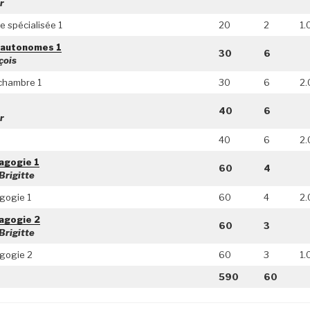
r
 spécialisée 1
20
2
1.
 autonomes 1
30
6
çois
chambre 1
30
6
2.
40
6
r
40
6
2.
agogie 1
60
4
rigitte
gogie 1
60
4
2.
agogie 2
60
3
rigitte
gogie 2
60
3
1.
590
60