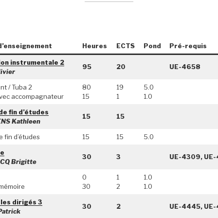
d’enseignement
Heures
ECTS
Pond
Pré-requis
on instrumentale 2
95
20
UE-4658
ivier
nt / Tuba 2
80
19
5.0
 avec accompagnateur
15
1
1.0
de fin d’études
15
15
NS Kathleen
e fin d’études
15
15
5.0
e
30
3
UE-4309, UE-
Q Brigitte
0
1
1.0
 mémoire
30
2
1.0
es dirigés 3
30
2
UE-4445, UE
atrick