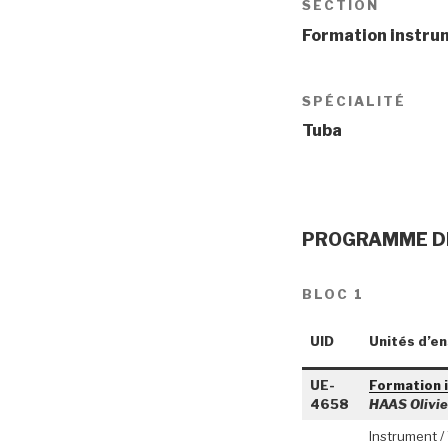
SECTION
Formation instru
SPÉCIALITÉ
Tuba
PROGRAMME D
BLOC 1
UID
Unités d’e
UE-
Formation 
4658
HAAS Olivie
Instrument /