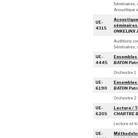
Séminaires, v
Acoustique s
Acoustique,
UE-
séminaires,
4315
ONKELINX J
Auditions c
Séminaires, v
UE-
Ensembles 
4445
BATON Patr
Orchestre 1
UE-
Ensembles 
6190
BATON Patr
Orchestre 2
UE-
Lecture / T
6205
CHARTRE B
Lecture et t
UE-
Méthodolog