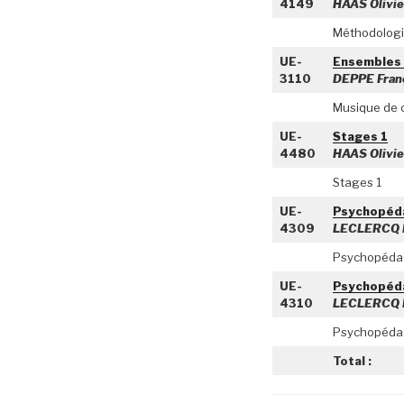
4149
HAAS Olivie
Méthodologie
UE-
Ensembles
3110
DEPPE Fran
Musique de 
UE-
Stages 1
4480
HAAS Olivie
Stages 1
UE-
Psychopéd
4309
LECLERCQ B
Psychopéda
UE-
Psychopéd
4310
LECLERCQ B
Psychopéda
Total :