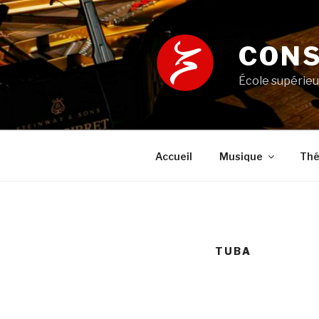
Aller
au
contenu
CONS
principal
École supérieu
Accueil
Musique
Thé
TUBA