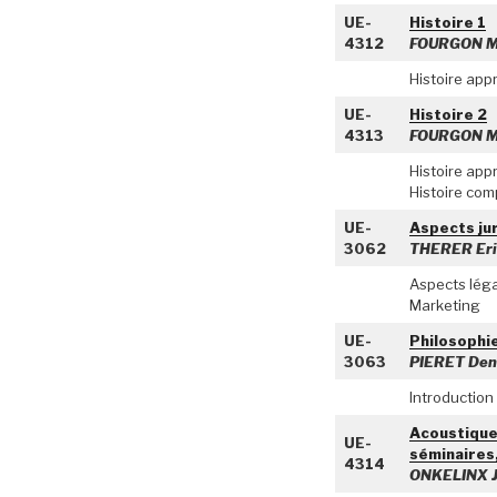
UE-
Histoire 1
4312
FOURGON M
Histoire app
UE-
Histoire 2
4313
FOURGON M
Histoire app
Histoire com
UE-
Aspects ju
3062
THERER Eri
Aspects léga
Marketing
UE-
Philosophi
3063
PIERET Den
Introduction 
Acoustique,
UE-
séminaires,
4314
ONKELINX J