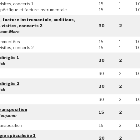
isites, concerts 1
15
1
1.
pécifique et facture instrumentale
15
1
1.
 facture instrumentale, auditions,
 visites, concerts 2
30
2
ean-Marc
ommentées
15
1
1.
isites, concerts 2
15
1
1.
dirigés 1
30
2
ick
30
2
1.
dirigés 2
30
2
ick
30
2
1.
ransposition
15
2
enjamin
ransposition
15
2
1.
ie spécialisée 1
20
2