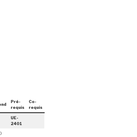
Pré-
Co-
ond
requis
requis
UE-
2401
0