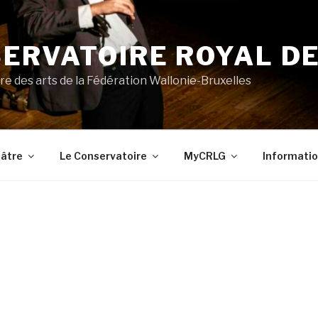
ERVATOIRE ROYAL DE
re des arts de la Fédération Wallonie-Bruxelles
âtre
Le Conservatoire
MyCRLG
Informatio