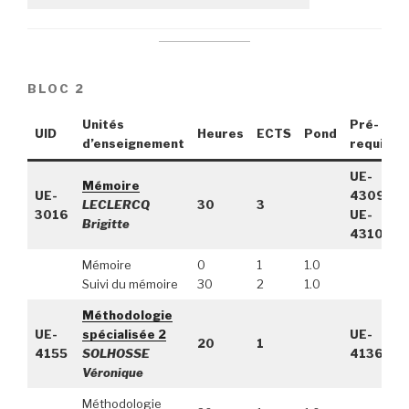
BLOC 2
Unités
Pré-
UID
Heures
ECTS
Pond
d’enseignement
requis
UE-
Mémoire
UE-
4309,
LECLERCQ
30
3
3016
UE-
Brigitte
4310
Mémoire
0
1
1.0
Suivi du mémoire
30
2
1.0
Méthodologie
UE-
spécialisée 2
UE-
20
1
4155
SOLHOSSE
4136
Véronique
Méthodologie