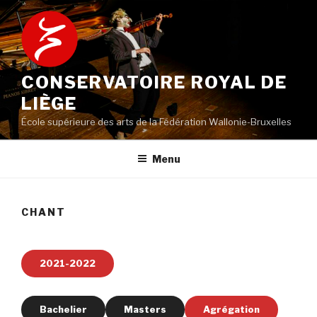
Aller
au
contenu
principal
CONSERVATOIRE ROYAL DE
LIÈGE
École supérieure des arts de la Fédération Wallonie-Bruxelles
Menu
CHANT
2021-2022
Bachelier
Masters
Agrégation