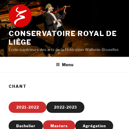
Aller
au
contenu
principal
CONSERVATOIRE ROYAL DE
LIÈGE
École supérieure des arts de la Fédération Wallonie-Bruxelles
Menu
CHANT
2021-2022
2022-2023
Bachelier
Masters
Agrégation