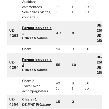
Auditions
commentées
15
1
1.0
Séminaires, visites,
15
1
1.0
concerts 2
UE-
Formation vocale
UE-
2586,
1
40
9
4283
UE-
CONZEN Sabine
2588
Chant 1
40
9
3.0
UE-
Formation vocale
UE-
2586,
2
55
10
4284
UE-
CONZEN Sabine
2588
Chant 2
40
9
3.0
Travail avec
15
1
1.0
accompagnateur 1
UE-
Clavier 1
15
2
4354
DE MAY Stéphane