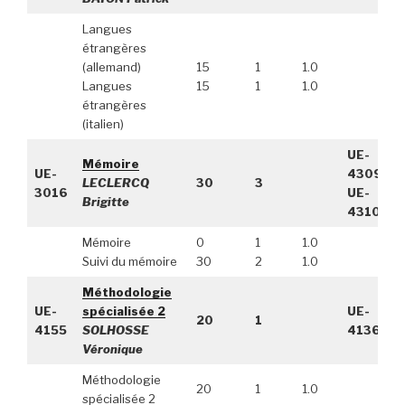
Langues
étrangères
(allemand)
15
1
1.0
Langues
15
1
1.0
étrangères
(italien)
UE-
Mémoire
UE-
4309,
LECLERCQ
30
3
3016
UE-
Brigitte
4310
Mémoire
0
1
1.0
Suivi du mémoire
30
2
1.0
Méthodologie
UE-
spécialisée 2
UE-
20
1
4155
SOLHOSSE
4136
Véronique
Méthodologie
20
1
1.0
spécialisée 2