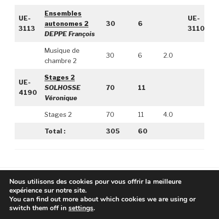
Ensembles
UE-
UE-
autonomes 2
30
6
3113
3110
DEPPE François
Musique de
30
6
2.0
chambre 2
Stages 2
UE-
SOLHOSSE
70
11
4190
Véronique
Stages 2
70
11
4.0
Total :
305
60
Nous utilisons des cookies pour vous offrir la meilleure
expérience sur notre site.
You can find out more about which cookies we are using or
Facebook
Instagram
YouTube
switch them off in
settings
.