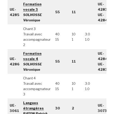
Formation
UE-
UE-
vocale 3
4283,
55
11
4285
SOLHOSSE
UE-
Véronique
4284
Chant 3
Travail avec
40
10
3.0
accompagnateur
15
1
1.0
2
Formation
UE-
UE-
vocale 4
4284,
55
11
4286
SOLHOSSE
UE-
Véronique
4283
Chant 4
Travail avec
40
10
3.0
accompagnateur
15
1
1.0
3
Langues
UE-
UE-
étrangères
30
2
3061
3073
BATON Patrick