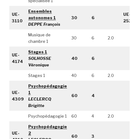
spécialisée 1
Ensembles
UE-
UE-
autonomes 1
30
6
3110
2520
DEPPE François
Musique de
30
6
2.0
chambre 1
Stages 1
UE-
SOLHOSSE
40
6
4174
Véronique
Stages 1
40
6
2.0
Psychopédagogie
UE-
1
60
4
4309
LECLERCQ
Brigitte
Psychopédagogie 1
60
4
2.0
Psychopédagogie
UE-
2
60
3