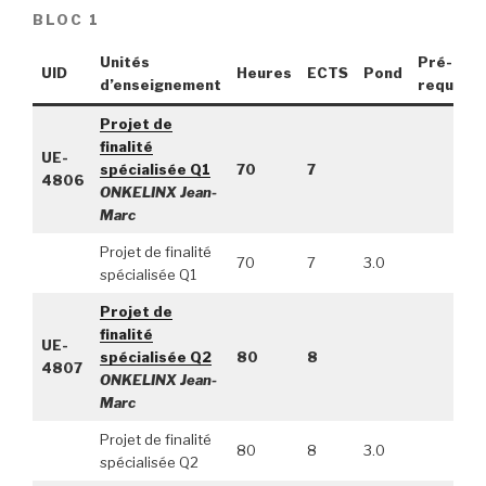
BLOC 1
Unités
Pré-
UID
Heures
ECTS
Pond
d’enseignement
requis
Projet de
finalité
UE-
spécialisée Q1
70
7
4806
ONKELINX Jean-
Marc
Projet de finalité
70
7
3.0
spécialisée Q1
Projet de
finalité
UE-
spécialisée Q2
80
8
4807
ONKELINX Jean-
Marc
Projet de finalité
80
8
3.0
spécialisée Q2