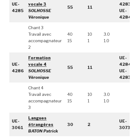
UE-
vocale 3
4283,
55
11
4285
SOLHOSSE
UE-
Véronique
4284
Chant 3
Travail avec
40
10
3.0
accompagnateur
15
1
1.0
2
Formation
UE-
UE-
vocale 4
4284,
55
11
4286
SOLHOSSE
UE-
Véronique
4283
Chant 4
Travail avec
40
10
3.0
accompagnateur
15
1
1.0
3
Langues
UE-
UE-
étrangères
30
2
3061
3073
BATON Patrick