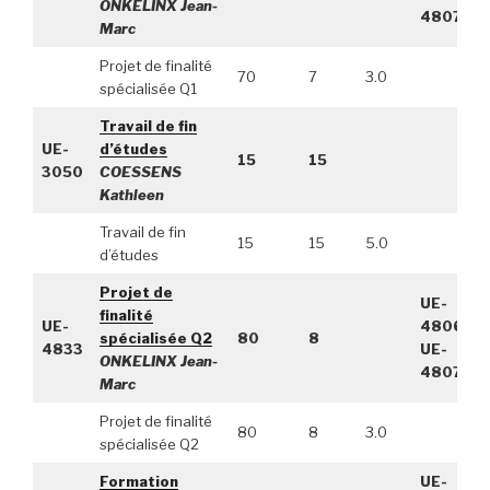
ONKELINX Jean-
4807
Marc
Projet de finalité
70
7
3.0
spécialisée Q1
Travail de fin
UE-
d’études
15
15
3050
COESSENS
Kathleen
Travail de fin
15
15
5.0
d’études
Projet de
UE-
finalité
UE-
4806,
spécialisée Q2
80
8
4833
UE-
ONKELINX Jean-
4807
Marc
Projet de finalité
80
8
3.0
spécialisée Q2
Formation
UE-