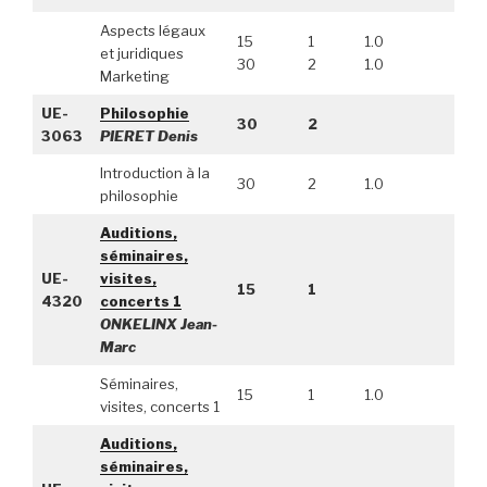
Aspects légaux
15
1
1.0
et juridiques
30
2
1.0
Marketing
UE-
Philosophie
30
2
3063
PIERET Denis
Introduction à la
30
2
1.0
philosophie
Auditions,
séminaires,
UE-
visites,
15
1
4320
concerts 1
ONKELINX Jean-
Marc
Séminaires,
15
1
1.0
visites, concerts 1
Auditions,
séminaires,