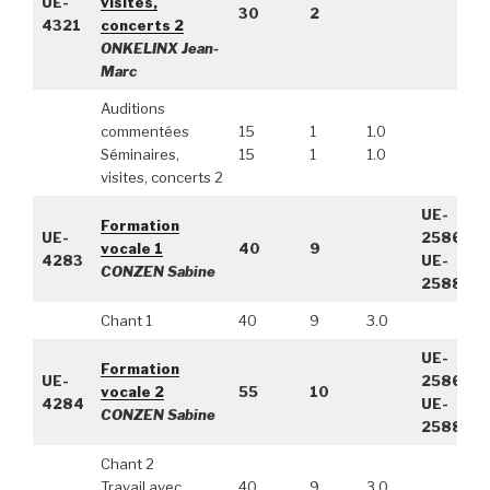
UE-
visites,
30
2
4321
concerts 2
ONKELINX Jean-
Marc
Auditions
commentées
15
1
1.0
Séminaires,
15
1
1.0
visites, concerts 2
UE-
Formation
UE-
2586,
vocale 1
40
9
4283
UE-
CONZEN Sabine
2588
Chant 1
40
9
3.0
UE-
Formation
UE-
2586,
vocale 2
55
10
4284
UE-
CONZEN Sabine
2588
Chant 2
Travail avec
40
9
3.0