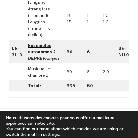
Langues
étrangères
(allemand)
15
1
1.0
Langues
15
1
1.0
étrangères
(italien)
Ensembles
UE-
UE-
autonomes 2
30
6
3113
3110
DEPPE François
Musique de
30
6
2.0
chambre 2
Total :
335
60
Nous utilisons des cookies pour vous offrir la meilleure
expérience sur notre site.
You can find out more about which cookies we are using or
Facebook
Instagram
YouTube
switch them off in
settings
.