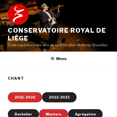
Aller
au
contenu
principal
CONSERVATOIRE ROYAL DE
LIÈGE
École supérieure des arts de la Fédération Wallonie-Bruxelles
Menu
CHANT
2021-2022
2022-2023
Bachelier
Masters
Agrégation