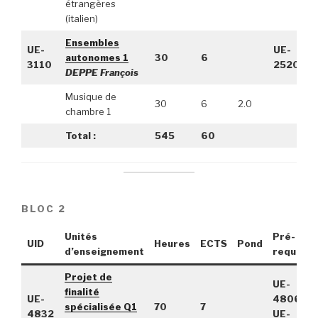
étrangères
(italien)
Ensembles
UE-
UE-
autonomes 1
30
6
3110
2520
DEPPE François
Musique de
30
6
2.0
chambre 1
Total :
545
60
BLOC 2
Unités
Pré-
UID
Heures
ECTS
Pond
d’enseignement
requis
Projet de
UE-
finalité
UE-
4806,
spécialisée Q1
70
7
4832
UE-